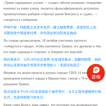
«Трамп наращивает усилия — создает тайную полицию, отправляет
военных на наши улицы, пытается сфальсифицировать результаты
промежуточных выборов и бросает вызов Конгрессу и судам», —
говорится в сообщении.
声明中称：特朗普正在变本加厉—建立秘密警察、派遣军队上街、
试图伪造中期选举结果，并向国会和法院发起挑战。
По словам организаторов, 18 октября участники протеста
«соберутся в городах, чтобы напомнить Трампу, его дружкам и тем,
кто ищет надежды в сторонке: в Америке нет королей».
组织者表示，10月18日抗议者将“在各城市集会，提醒特朗普、他的
亲信以及那些袖手旁观寻求希望的人：美国没有国王”。
Впервые эта акция прошла в разных городах США 14 июня, в день
проведения военного парада в Вашингтоне, совпав с 79-м днем
рождения Трампа.
该活动首次于6月14日在美国多个城市举行，当天正值华盛顿举行
阅
兵式
，也是特朗普79岁生日。
Ранее глава Белого дома заявил, что подумает над возможностью