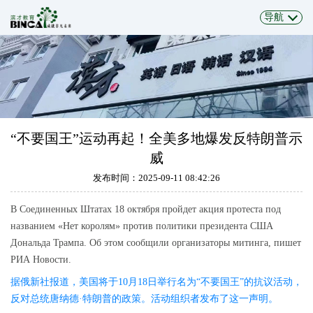
导航
“不要国王”运动再起！全美多地爆发反特朗普示
威
发布时间：2025-09-11 08:42:26
В Соединенных Штатах 18 октября пройдет акция протеста под
названием «Нет королям» против политики президента США
Дональда Трампа. Об этом сообщили организаторы митинга, пишет
РИА Новости.
据俄新社报道，美国将于10月18日举行名为“不要国王”的抗议活动，
反对总统唐纳德·特朗普的政策。活动组织者发布了这一声明。