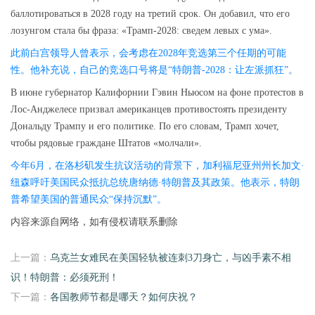
баллотироваться в 2028 году на третий срок. Он добавил, что его
лозунгом стала бы фраза: «Трамп-2028: сведем левых с ума».
此前白宫领导人曾表示，会考虑在2028年竞选第三个任期的可能
性。他补充说，自己的竞选口号将是“特朗普-2028：让左派抓狂”。
В июне губернатор Калифорнии Гэвин Ньюсом на фоне протестов в
Лос-Анджелесе призвал американцев противостоять президенту
Дональду Трампу и его политике. По его словам, Трамп хочет,
чтобы рядовые граждане Штатов «молчали».
今年6月，在洛杉矶发生抗议活动的背景下，加利福尼亚州州长加文·
纽森呼吁美国民众抵抗总统唐纳德·特朗普及其政策。他表示，特朗
普希望美国的普通民众“保持沉默”。
内容来源自网络，如有侵权请联系删除
上一篇：
乌克兰女难民在美国轻轨被连刺3刀身亡，与凶手素不相
识！特朗普：必须死刑！
下一篇：
各国教师节都是哪天？如何庆祝？