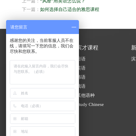
上一篇：
“风靡”用英语怎么说？
下一篇：
如何选择自己适合的雅思课程
请您留言
感谢您的关注，当前客服人员不在
线，请填写一下您的信息，我们会
关于我们
滨才课程
尽快和您联系。
滨才简介
日语
滨
校区环境
英语
人才招聘
韩语
联系我们
俄语
其他语种
Study Chinese