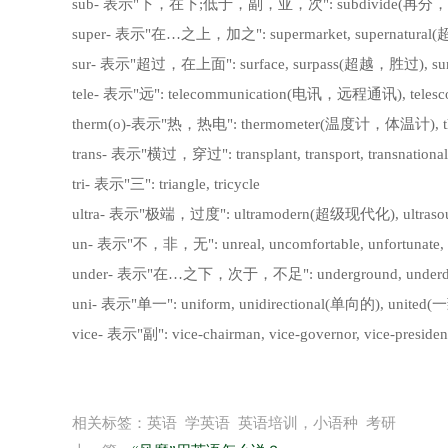
sub- 表示"下，在下;低于，副，亚，次": subdivide(再分，细分
super- 表示"在…之上，加之": supermarket, supernatura
sur- 表示"超过，在上面": surface, surpass(超越，胜过),
tele- 表示"远": telecommunication(电讯，远程通讯), telesc
therm(o)-表示"热，热电": thermometer(温度计，体温计), th
trans- 表示"横过，穿过": transplant, transport, transnatio
tri- 表示"三": triangle, tricycle
ultra- 表示"极端，过度": ultramodern(超级现代化), ultra
un- 表示"不，非，无": unreal, uncomfortable, unfortunate
under- 表示"在…之下，次于，不足": underground, underdevelo
uni- 表示"单一": uniform, unidirectional(单向的), 
vice- 表示"副": vice-chairman, vice-governor, vice-presiden
相关标签：英语 学英语 英语培训，小语种 考研