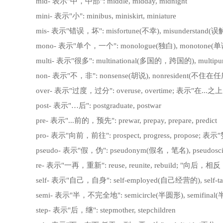
mid- 表示"中，中部": middle, midday, midnight
mini- 表示"小": minibus, miniskirt, miniature
mis- 表示"错误，坏": misfortune(不幸), misunderstand(误
mono- 表示"单个，一个": monologue(独白), monotone(单
multi- 表示"很多": multinational(多国的，跨国的), mu
non- 表示"不，非": nonsense(胡说), nonresident(不住在
over- 表示"过度，过分": overuse, overtime; 表示"在...之上": 
post- 表示"…后": postgraduate, postwar
pre- 表示"...前的，预先": prewar, prepay, prepare, predict
pro- 表示"向前，前往": prospect, progress, propose; 表示"赞
pseudo- 表示"假，伪": pseudonym(假名，笔名), pseudo
re- 表示"一再，重新": reuse, reunite, rebuild; "向后，相反，不":
self- 表示"自己，自身": self-employed(自己经营的), se
semi- 表示"半，不完全地": semicircle(半圆形), semifinal
step- 表示"后，继": stepmother, stepchildren