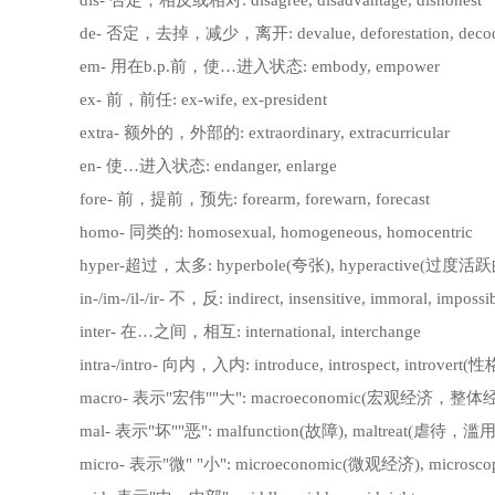
dis- 否定，相反或相对: disagree, disadvantage, dishonest
de- 否定，去掉，减少，离开: devalue, deforestation, deco
em- 用在b.p.前，使…进入状态: embody, empower
ex- 前，前任: ex-wife, ex-president
extra- 额外的，外部的: extraordinary, extracurricular
en- 使…进入状态: endanger, enlarge
fore- 前，提前，预先: forearm, forewarn, forecast
homo- 同类的: homosexual, homogeneous, homocentric
hyper-超过，太多: hyperbole(夸张), hyperactive(过度活跃的)
in-/im-/il-/ir- 不，反: indirect, insensitive, immoral, impossible,
inter- 在…之间，相互: international, interchange
intra-/intro- 向内，入内: introduce, introspect, introve
macro- 表示"宏伟""大": macroeconomic(宏观经济，整体经济)
mal- 表示"坏""恶": malfunction(故障), maltreat(虐待，滥用
micro- 表示"微" "小": microeconomic(微观经济), microsco