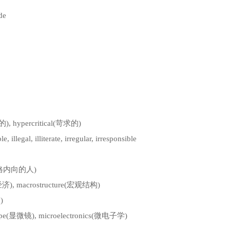
de
, hypercritical(苛求的)
 illegal, illiterate, irregular, irresponsible
rt(性格内向的人)
, macrostructure(宏观结构)
)
pe(显微镜), microelectronics(微电子学)