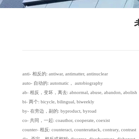
anti- 相反的: antiwar, antimatter, antinuclear
auto- 自动的: automatic， autobiography
ab- 相反，变坏，离去: abnormal, abuse, abandon, abolish
bi- 两个: bicycle, bilingual, biweekly
by- 在旁边，副的: byproduct, byroad
co- 共同，一起: coauthor, cooperate, coexist
counter- 相反: counteract, counterattack, contrary, contrast