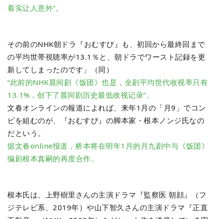
着实让人意外”。
その前のNHK朝ドラ『おむすび』も、初回から最終回まで
の平均世帯視聴率が13.1％と、朝ドラでワースト記録を更
新してしまったのです」（同）
“此前的NHK晨间剧《饭团》也是，全剧平均世代收视率只有
13.1%，创下了晨间剧历史最低收视记录”。
文春オンラインの報道によれば、来年1月の「月9」でコン
ビを組むのが、『おむすび』の脚本家・根本ノンジ氏なの
だという。
据文春online报道，桥本将在明年1月的月九剧中与《饭团》
编剧根本真嗣的再度合作。
根本氏は、上野樹里さんの主演ドラマ『監察医 朝顔』（フ
ジテレビ系、2019年）や山下智久さんの主演ドラマ『正直