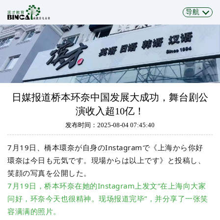
导航
日媒报道桥本环奈中国发展大成功，舞台剧公
演收入超10亿！
发布时间：2025-08-04 07:45:40
7月19日、橋本環奈が自身のInstagramで《上海から你好
環奈は今日も元気です。現場からは以上です》
と投稿し、
笑顔
の写真を公開した。
7月19日，桥本环奈在她的Instagram上发文“在上海向大家
问好，环奈今天也很精神。现场报道完毕”，并分享了一张笑
容满满的照片。