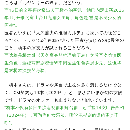
ころは「元ヤンキーの医者」だという。
而16日的文春再次爆出关于桥本的喜讯：她已内定出演2026
年1月开播的富士台月九剧女主角。角色是“曾是不良少女的
医生”。
医者といえば『天久鷹央の推理カルテ』に続いての役どこ
ろだが、ドラマで2作連続で違った医者を演じるのは異例の
こと。橋本の演技力が試されることだろう。
而这将是桥本继《天久鹰央的推理病历表》之后再次饰演医
生角色，连续两部剧都诠释不同医生角色实属少见。这也将
是对桥本演技的考验。
「橋本さんは、ドラマや舞台で主役を多く演じるだけでな
く、CM契約も14本（2024年）と、まさにいまが旬の女優
です。ドラマのオファーも止まらないと聞いています。
“桥本不仅有多部主演电视剧和舞台剧，还手握14支广告合约
（2024年），可谓当红女演员。听说电视剧的邀约更是不
断”。