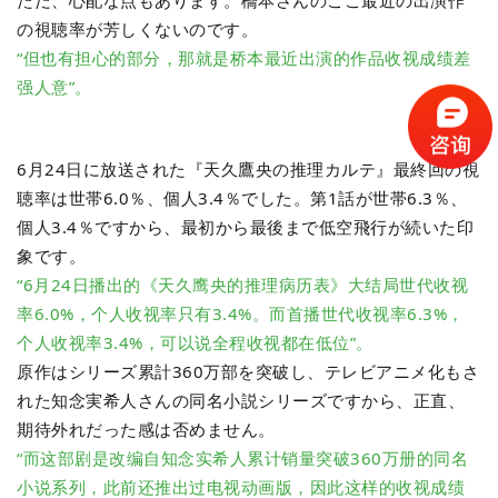
ただ、心配な点もあります。橋本さんのここ最近の出演作
の視聴率が芳しくないのです。
“但也有担心的部分，那就是桥本最近出演的作品收视成绩差
强人意”。
6月24日に放送された『天久鷹央の推理カルテ』最終回の視
聴率は世帯6.0％、個人3.4％でした。第1話が世帯6.3％、
個人3.4％ですから、最初から最後まで低空飛行が続いた印
象です。
“6月24日播出的《天久鹰央的推理病历表》大结局世代收视
率6.0%，个人收视率只有3.4%。而首播世代收视率6.3%，
个人收视率3.4%，可以说全程收视都在低位”。
原作はシリーズ累計360万部を突破し、テレビアニメ化もさ
れた知念実希人さんの同名小説シリーズですから、正直、
期待外れだった感は否めません。
“而这部剧是改编自知念实希人累计销量突破360万册的同名
小说系列，此前还推出过电视动画版，因此这样的收视成绩