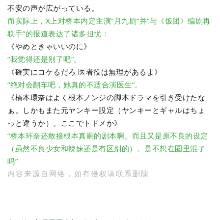
不安の声が広がっている。
而实际上，X上对桥本内定主演“月九剧”并“与《饭团》编剧再
联手”的报道表达了诸多担忧：
《やめときゃいいのに》
“我觉得还是别了吧”。
《確実にコケるだろ 医者役は無理があるよ》
“绝对会翻车吧，她真的不适合演医生”。
《橋本環奈はよく根本ノンジの脚本ドラマを引き受けたな
ぁ。しかもまた元ヤンキー設定（ヤンキーとギャルはちょ
っと違うか）。ここでトドメか》
“桥本环奈还敢接根本真嗣的剧本啊。而且又是原不良的设定
（虽然不良少女和辣妹还是有区别的）。是不想在圈里混了
吗”
内容来源自网络，如有侵权请联系删除