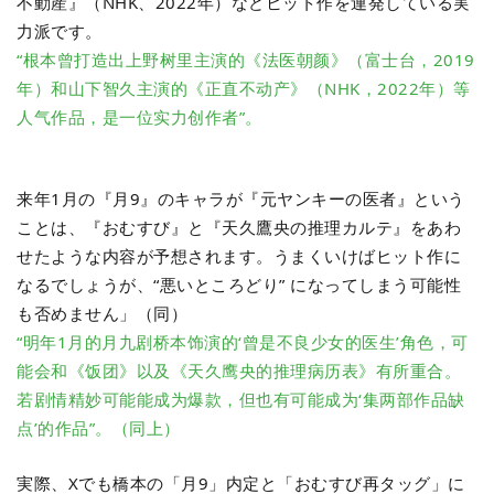
不動産』（NHK、2022年）などヒット作を連発している実
力派です。
“根本曾打造出上野树里主演的《法医朝颜》（富士台，2019
年）和山下智久主演的《正直不动产》（NHK，2022年）等
人气作品，是一位实力创作者”。
来年1月の『月9』のキャラが『元ヤンキーの医者』という
ことは、『おむすび』と『天久鷹央の推理カルテ』をあわ
せたような内容が予想されます。うまくいけばヒット作に
なるでしょうが、“悪いところどり” になってしまう可能性
も否めません」（同）
“明年1月的月九剧桥本饰演的‘曾是不良少女的医生’角色，可
能会和《饭团》以及《天久鹰央的推理病历表》有所重合。
若剧情精妙可能能成为爆款，但也有可能成为‘集两部作品缺
点’的作品”。（同上）
実際、Xでも橋本の「月9」内定と「おむすび再タッグ」に