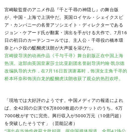
宮崎駿監督のアニメ作品『千と千尋の神隠し』の舞台版
が、中国・上海で上演中だ。英国ロイヤル・シェイクスピ
ア・カンパニーの名誉アソシエイト・ディレクターである
ジョン・ケアード氏が翻案・演出を手がける大作で、7月16
日の初日のカーテンコールでは、主人公・千尋役の橋本環
奈とハク役の醍醐虎汰朗が大声援を浴びた。
宫崎骏导演的动画作品《千与千寻》舞台剧版正在中国上海
热演。这部由英国皇家莎士比亚剧团名誉副导演约翰·凯尔德
改编执导的大作，在7月16日首演谢幕时，饰演女主角千寻的
桥本环奈和饰演白龙的醍醐虎汰朗收获了观众的热烈欢呼。
「現地では大好評のようです。中国メディアの報道によれ
ば、全42回の公演で6万8000枚超のチケットのうち、6万
7000枚がすでに完売。興行収入が5000万元（10億円超）
を突破したそうです」（芸能記者）
“演出在当地也收获大批好评。据中国媒体报道，全部42场公