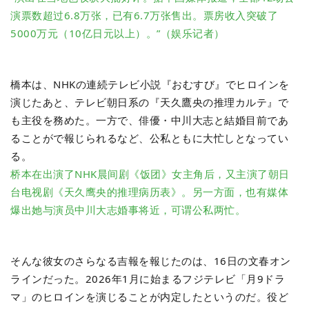
演票数超过6.8万张，已有6.7万张售出。票房收入突破了
5000万元（10亿日元以上）。”（娱乐记者）
橋本は、NHKの連続テレビ小説『おむすび』でヒロインを
演じたあと、テレビ朝日系の『天久鷹央の推理カルテ』で
も主役を務めた。一方で、俳優・中川大志と結婚目前であ
ることがで報じられるなど、公私ともに大忙しとなってい
る。
桥本在出演了NHK晨间剧《饭团》女主角后，又主演了朝日
台电视剧《天久鹰央的推理病历表》。另一方面，也有媒体
爆出她与演员中川大志婚事将近，可谓公私两忙。
そんな彼女のさらなる吉報を報じたのは、16日の文春オン
ラインだった。2026年1月に始まるフジテレビ「月9ドラ
マ」のヒロインを演じることが内定したというのだ。役ど